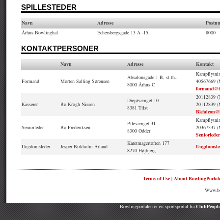
SPILLESTEDER
Navn
Adresse
Postn
Århus Bowlinghal
Echersbergsgade 13 A -15,
8000
KONTAKTPERSONER
Navn
Adresse
Kontakt
Kampflytni
Absalonsgade 1 B, st.th.,
Formand
Morten Salling Sørensen
40567669 (
8000 Århus C
formand@t
20112839 (T
Drejøvænget 10
Kasserer
Bo Krogh Nissen
20112839 (
8381 Tilst
Bkfalcon@
Kampflytnin
Pilevænget 31
Seniorleder
Bo Frederiksen
20367337 (
8300 Odder
Seniorlede
Karetmagertoften 177
Ungdomsleder
Jesper Birkholm Arland
Ungdomsle
8270 Højbjerg
Terms of Use
|
About BowlingPortal
Www.bow
Bowlingportalen er en sportsportal fra
ClubPeople