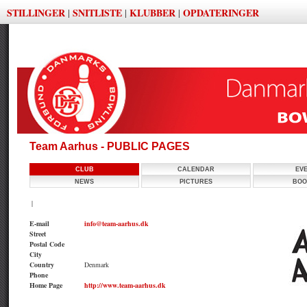
STILLINGER
SNITLISTE
KLUBBER
OPDATERINGER
|
|
|
Team Aarhus - PUBLIC PAGES
CLUB
CALENDAR
EV
NEWS
PICTURES
BOO
|
E-mail
info@team-aarhus.dk
Street
Postal Code
City
Country
Denmark
Phone
Home Page
http://www.team-aarhus.dk