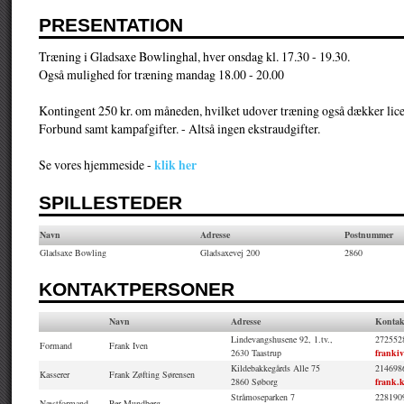
PRESENTATION
Træning i Gladsaxe Bowlinghal, hver onsdag kl. 17.30 - 19.30.
Også mulighed for træning mandag 18.00 - 20.00
Kontingent 250 kr. om måneden, hvilket udover træning også dækker lic
Forbund samt kampafgifter. - Altså ingen ekstraudgifter.
klik her
Se vores hjemmeside -
SPILLESTEDER
Navn
Adresse
Postnummer
Gladsaxe Bowling
Gladsaxevej 200
2860
KONTAKTPERSONER
Navn
Adresse
Kontak
Lindevangshusene 92, 1.tv.,
272552
Formand
Frank Iven
2630 Taastrup
franki
Kildebakkegårds Alle 75
214698
Kasserer
Frank Zøfting Sørensen
2860 Søborg
frank.
Stråmoseparken 7
228190
Næstformand
Per Mundberg