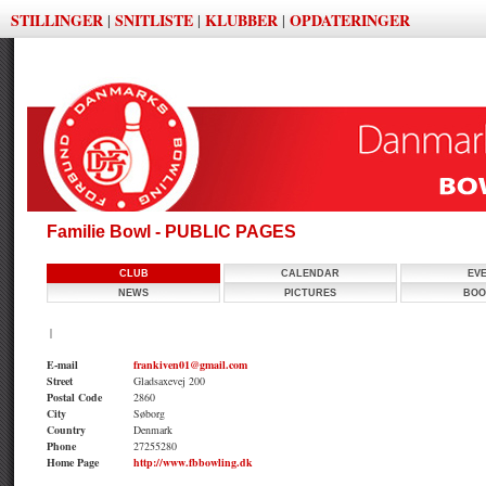
STILLINGER
SNITLISTE
KLUBBER
OPDATERINGER
|
|
|
Familie Bowl - PUBLIC PAGES
CLUB
CALENDAR
EV
NEWS
PICTURES
BOO
|
E-mail
frankiven01@gmail.com
Street
Gladsaxevej 200
Postal Code
2860
City
Søborg
Country
Denmark
Phone
27255280
Home Page
http://www.fbbowling.dk