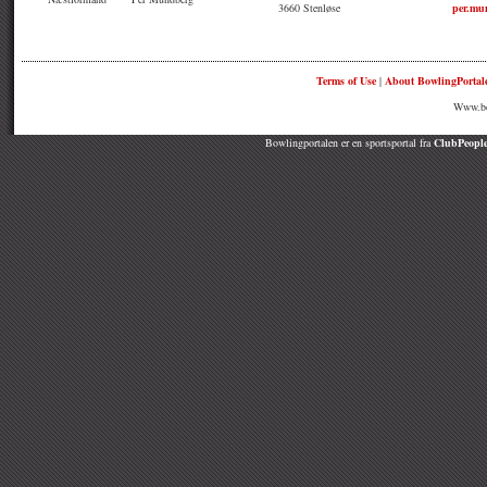
3660 Stenløse
per.mu
Terms of Use
|
About BowlingPortal
Www.bow
Bowlingportalen er en sportsportal fra
ClubPeople