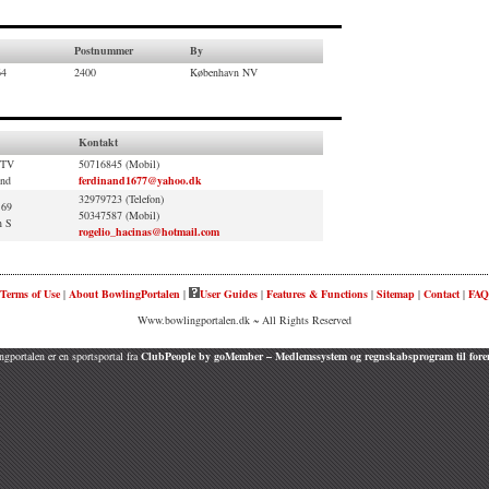
Postnummer
By
64
2400
København NV
Kontakt
.TV
50716845 (Mobil)
und
ferdinand1677@yahoo.dk
32979723 (Telefon)
 69
50347587 (Mobil)
n S
rogelio_hacinas@hotmail.com
Terms of Use
|
About BowlingPortalen
|
User Guides
|
Features & Functions
|
Sitemap
|
Contact
|
FAQ
Www.bowlingportalen.dk ~ All Rights Reserved
gportalen er en sportsportal fra
ClubPeople by goMember – Medlemssystem og regnskabsprogram til fore