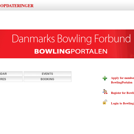
OPDATERINGER
|
NDAR
EVENTS
Apply for member
URES
BOOKING
BowlingPortalen
Register for Bowli
Login to BowlingP