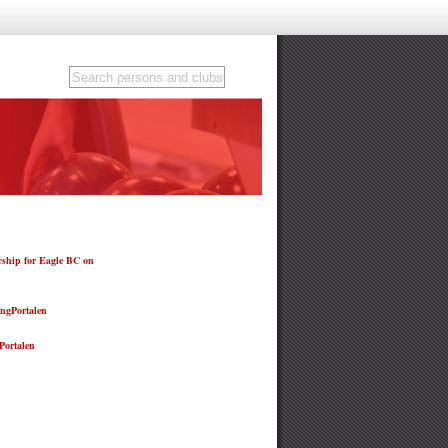
ship for Eagle BC on
ngPortalen
ortalen