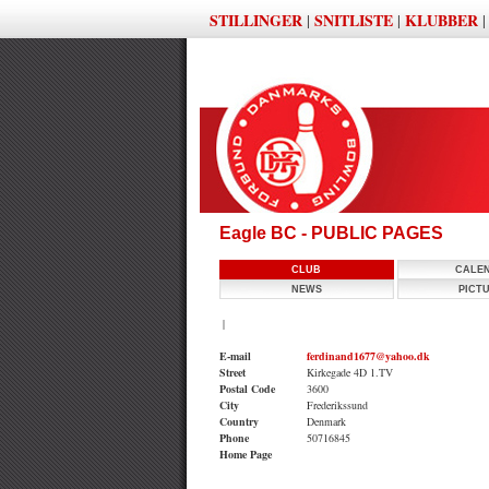
STILLINGER
SNITLISTE
KLUBBER
|
|
Eagle BC - PUBLIC PAGES
CLUB
CALE
NEWS
PICT
|
E-mail
ferdinand1677@yahoo.dk
Street
Kirkegade 4D 1.TV
Postal Code
3600
City
Frederikssund
Country
Denmark
Phone
50716845
Home Page