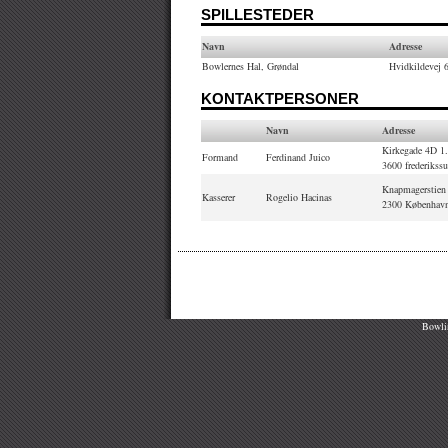
SPILLESTEDER
Navn
Adresse
Bowlernes Hal, Grøndal
Hvidkildevej 
KONTAKTPERSONER
Navn
Adresse
Kirkegade 4D 1
Formand
Ferdinand Juico
3600 frederikss
Knapmagerstien
Kasserer
Rogelio Hacinas
2300 Københav
Bowlin