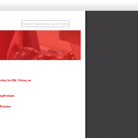
ship for BK Viking on
ngPortalen
ortalen