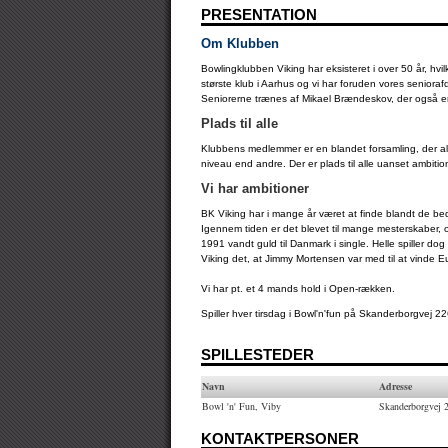
PRESENTATION
Om Klubben
Bowlingklubben Viking har eksisteret i over 50 år, hvi
største klub i Aarhus og vi har foruden vores senior
Seniorerne trænes af Mikael Brændeskov, der også er
Plads til alle
Klubbens medlemmer er en blandet forsamling, der alle 
niveau end andre. Der er plads til alle uanset ambiti
Vi har ambitioner
BK Viking har i mange år været at finde blandt de be
Igennem tiden er det blevet til mange mesterskaber, 
1991 vandt guld til Danmark i single. Helle spiller dog
Viking det, at Jimmy Mortensen var med til at vinde
Vi har pt. et 4 mands hold i Open-rækken.
Spiller hver tirsdag i Bowl'n'fun på Skanderborgvej 226
SPILLESTEDER
Navn
Adresse
Bowl 'n' Fun, Viby
Skanderborgvej 
KONTAKTPERSONER