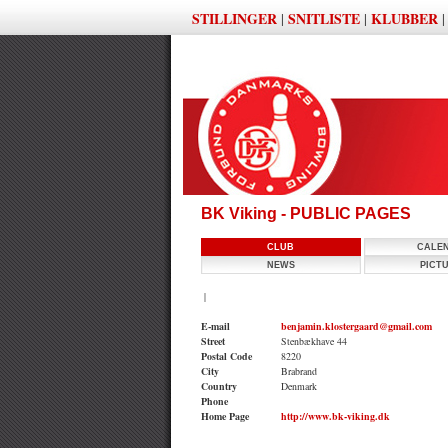
STILLINGER
SNITLISTE
KLUBBER
|
|
BK Viking - PUBLIC PAGES
CLUB
CALE
NEWS
PICT
|
E-mail
benjamin.klostergaard@gmail.com
Street
Stenbækhave 44
Postal Code
8220
City
Brabrand
Country
Denmark
Phone
Home Page
http://www.bk-viking.dk