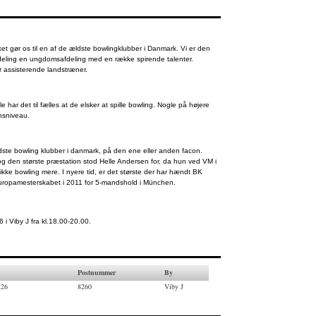
lket gør os til en af de ældste bowlingklubber i Danmark. Vi er den
afdeling en ungdomsafdeling med en række spirende talenter.
 assisterende landstræner.
har det til fælles at de elsker at spille bowling. Nogle på højere
onsniveau.
dste bowling klubber i danmark, på den ene eller anden facon.
og den største præstation stod Helle Andersen for, da hun ved VM i
 ikke bowling mere. I nyere tid, er det største der har hændt BK
 Europamesterskabet i 2011 for 5-mandshold i München.
 i Viby J fra kl.18.00-20.00.
Postnummer
By
226
8260
Viby J