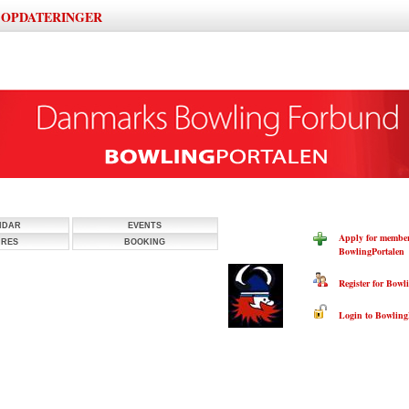
OPDATERINGER
|
NDAR
EVENTS
Apply for member
URES
BOOKING
BowlingPortalen
Register for Bowli
Login to BowlingP