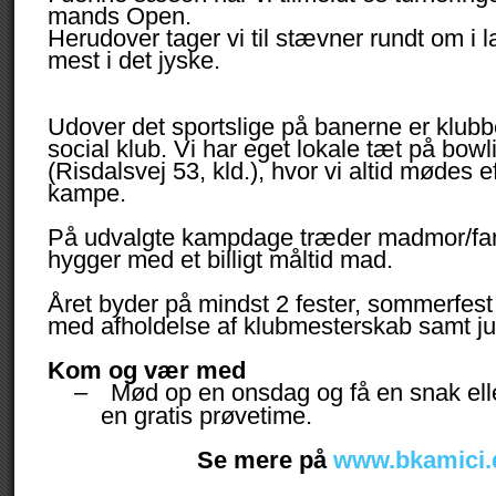
mands Open.
Herudover tager vi til stævner rundt om i 
mest i det jyske.
Udover det sportslige på banerne er klub
social klub. Vi har eget lokale tæt på bowl
(Risdalsvej 53, kld.), hvor vi altid mødes e
kampe.
På udvalgte kampdage træder madmor/far i
hygger med et billigt måltid mad.
Året byder på mindst 2 fester, sommerfest 
med afholdelse af klubmesterskab samt jul
Kom og vær med
–
Mød op en onsdag og få en snak eller
en gratis prøvetime.
Se mere på
www.bkamici.