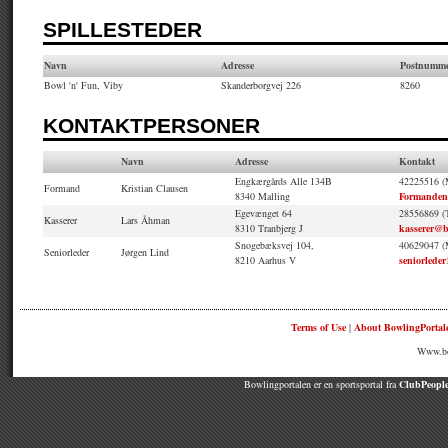
SPILLESTEDER
Navn
Adresse
Postnumm
Bowl 'n' Fun, Viby
Skanderborgvej 226
8260
KONTAKTPERSONER
Navn
Adresse
Kontakt
Engkærgårds Alle 134B
42225516 (
Formand
Kristian Clausen
8340 Malling
Formanden
Egevænget 64
28556869 (T
Kasserer
Lars Åhman
8310 Tranbjerg J
kasserer@
Snogebæksvej 104,
40629047 (
Seniorleder
Jørgen Lind
8210 Aarhus V
seniorlede
Terms of Use
|
About BowlingPortal
Www.bow
Bowlingportalen er en sportsportal fra
ClubPeople