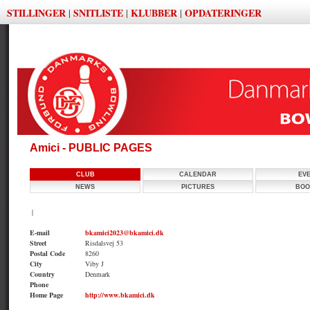
STILLINGER
SNITLISTE
KLUBBER
OPDATERINGER
|
|
|
Amici - PUBLIC PAGES
CLUB
CALENDAR
EV
NEWS
PICTURES
BOO
|
E-mail
bkamici2023@bkamici.dk
Street
Risdalsvej 53
Postal Code
8260
City
Viby J
Country
Denmark
Phone
Home Page
http://www.bkamici.dk