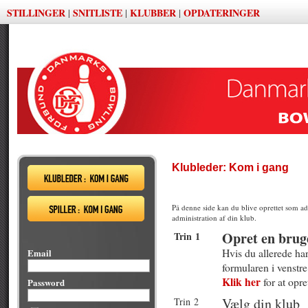
STILLINGER
SNITLISTE
KLUBBER
OPDATERINGER
|
|
|
Klubleder: Kom i gang
På denne side kan du blive oprettet som adm
administration af din klub.
Opret en brug
Trin 1
Hvis du allerede ha
Email
formularen i venstre 
Klik her
for at opre
Password
Vælg din klub
Trin 2