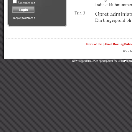
Remember me
Indtast klubnummer 
Opret administ
Trin 3
Forgot password?
Din brugerprofil bli
Terms of Use
|
About BowlingPortal
Www.bow
Bowlingportalen er en sportsportal fra
ClubPeople